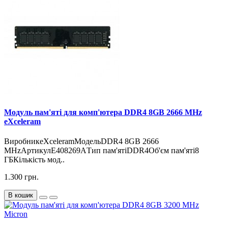
Модуль пам'яті для комп'ютера DDR4 8GB 2666 MHz
eXceleram
ВиробникeXceleramМодельDDR4 8GB 2666
MHzАртикулE408269AТип пам'ятіDDR4Об'єм пам'яті8
ГБКількість мод..
1.300 грн.
В кошик