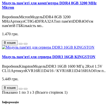
Модуль пам'яті для комп'ютера DDR4 8GB 3200 MHz
Micron
ВиробникMicronМодельDDR4 8GB 3200
MHzАртикулCT8G4DFRA32AТип пам'ятіDDR4Об'єм
пам'яті8 ГБКількість мо..
1.470 грн.
В кошик
Модуль пам'яті для сервера DDR3 16GB KINGSTON
ВиробникKingstonМодельDDR3 16GB 1600 МГц 2Rx4 1.5V
CL11АртикулKVR16R11D4/16 / KVR16R11D4/16HAОб'єм п..
5.449 грн.
В кошик
Показано 1 по 3 з 3 (Всього сторінок 1)
Інформація