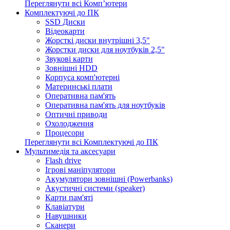
Переглянути всі Комп’ютери
Комплектуючі до ПК
SSD Диски
Відеокарти
Жорсткі диски внутрішні 3,5"
Жорстки диски для ноутбуків 2,5"
Звукові карти
Зовнішні HDD
Корпуса комп'ютерні
Материнські плати
Оперативна пам'ять
Оперативна пам'ять для ноутбуків
Оптичні приводи
Охолодження
Процесори
Переглянути всі Комплектуючі до ПК
Мультимедія та аксесуари
Flash drive
Ігрові маніпулятори
Акумулятори зовнішні (Powerbanks)
Акустичні системи (speaker)
Карти пам'яті
Клавіатури
Навушники
Сканери