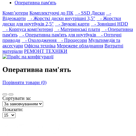
Оперативна пам'ять
Комп’ютери
Комплектуючі до ПК
- SSD Диски
-
Відеокарти
- Жорсткі диски внутрішні 3,5"
- Жорстки
диски для ноутбуків 2,5"
- Звукові карти
- Зовнішні HDD
- Корпуса комп'ютерні
- Материнські плати
- Оперативна
пам'ять
- Оперативна пам'ять для ноутбуків
- Оптичні
приводи
- Охолодження
- Процесори
Мультимедія та
аксесуари
Офісна техніка
Мережеве обладнання
Витратні
матеріали
РЕМОНТ ТЕХНІКИ
Оперативна пам'ять
Порівняти товари (0)
Сортувати за:
Показати: