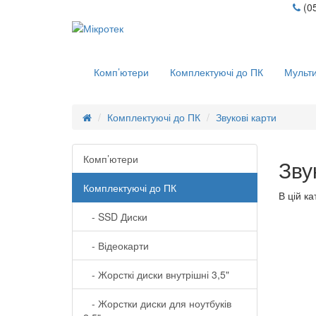
(0
Комп’ютери
Комплектуючі до ПК
Мульти
Комплектуючі до ПК
Звукові карти
Комп’ютери
Зву
Комплектуючі до ПК
В цій ка
- SSD Диски
- Відеокарти
- Жорсткі диски внутрішні 3,5"
- Жорстки диски для ноутбуків