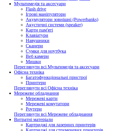
Мультимедія та аксесуари
Flash drive
Ігрові маніпулятори
Акумулятори зовнішні (Powerbanks)
Акустичні системи (speaker)
Карти пам'яті
Клавіатури
Навушники
Сканери
Сумки для ноутбука
Веб камери
Мишки
Переглянути всі Мультимедія та аксесуари
Офісна техніка
Багатофункціональні пристрої
Принтери
Переглянути всі Офісна техніка
Мережеве обладнання
Мережеві карти
Мережеві комутатори
Роутери
Переглянути всі Мережеве обладнання
Витратні матеріали
Картриджі для лазерних принтерів
Картриджі для струменевих принтерів