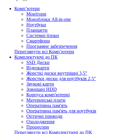
Комп’ютери
Монітори
Моноблоки All-in-one
Ноутбуки
Планшети
Системні блоки
Смартфони
Програмне забезпечення
Переглянути всі Комп’ютери
Комплектуючі до ПК
SSD Диски
Відеокарти
Жорсткі диски внутрішні 3,5"
Жорстки диски для ноутбуків 2,5"
Звукові карти
Зовнішні HDD
Корпуса комп'ютерні
Материнські плати
Оперативна пам'ять
Оперативна пам'ять для ноутбуків
Оптичні приводи
Охолодження
Процесори
Переглянути всі Комплектуючі до ПК