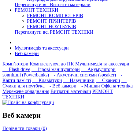
Переглянути всі Витратні матеріали
РЕМОНТ ТЕХНІКИ
РЕМОНТ КОМП'ЮТЕРІВ
РЕМОНТ ПРИНТЕРІВ
РЕМОНТ НОУТБУКІВ
Переглянути всі РЕМОНТ ТЕХНІКИ
Мультимедія та аксесуари
Веб камери
Комп’ютери
Комплектуючі до ПК
Мультимедія та аксесуари
- Flash drive
- Ігрові маніпулятори
- Акумулятори
зовнішні (Powerbanks)
- Акустичні системи (speaker)
-
Карти пам'яті
- Клавіатури
- Навушники
- Сканери
-
Сумки для ноутбука
- Веб камери
- Мишки
Офісна техніка
Мережеве обладнання
Витратні матеріали
РЕМОНТ
ТЕХНІКИ
Веб камери
Порівняти товари (0)