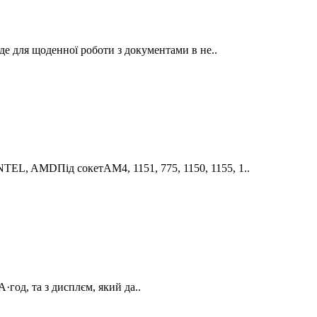
е для щоденної роботи з документами в не..
L, AMDПід сокетAM4, 1151, 775, 1150, 1155, 1..
год, та з дисплєм, який да..