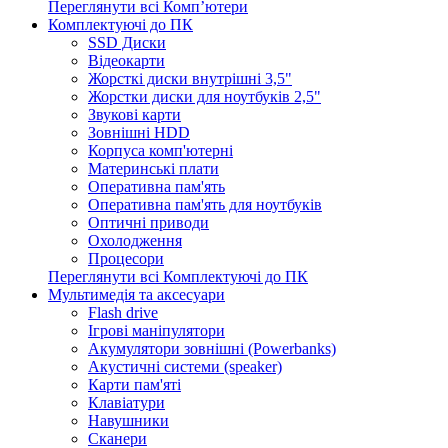
Переглянути всі Комп’ютери
Комплектуючі до ПК
SSD Диски
Відеокарти
Жорсткі диски внутрішні 3,5"
Жорстки диски для ноутбуків 2,5"
Звукові карти
Зовнішні HDD
Корпуса комп'ютерні
Материнські плати
Оперативна пам'ять
Оперативна пам'ять для ноутбуків
Оптичні приводи
Охолодження
Процесори
Переглянути всі Комплектуючі до ПК
Мультимедія та аксесуари
Flash drive
Ігрові маніпулятори
Акумулятори зовнішні (Powerbanks)
Акустичні системи (speaker)
Карти пам'яті
Клавіатури
Навушники
Сканери