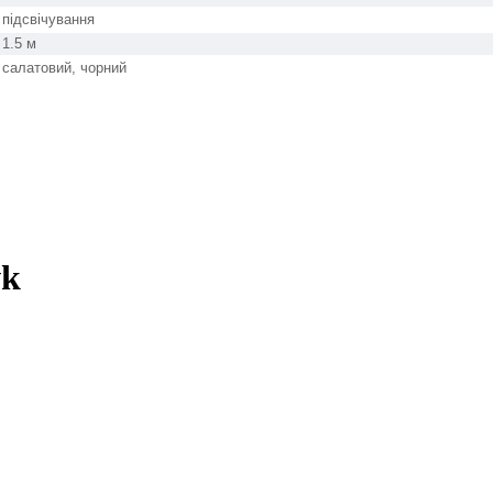
підсвічування
1.5 м
салатовий, чорний
wk