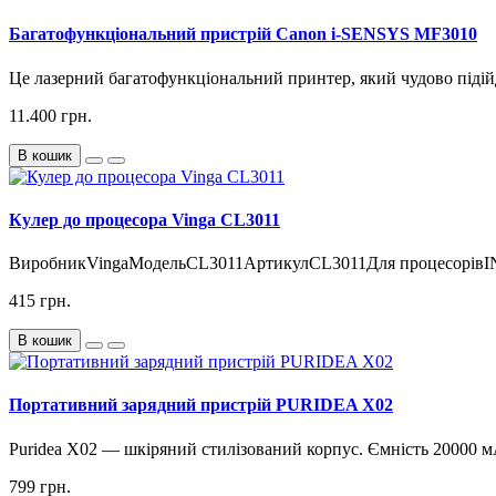
Багатофункціональний пристрій Canon i-SENSYS MF3010
Це лазерний багатофункціональний принтер, який чудово підійд
11.400 грн.
В кошик
Кулер до процесора Vinga CL3011
ВиробникVingaМодельCL3011АртикулCL3011Для процесорівINTE
415 грн.
В кошик
Портативний зарядний пристрій PURIDEA X02
Puridea X02 — шкіряний стилізований корпус. Ємність 20000 мА·
799 грн.