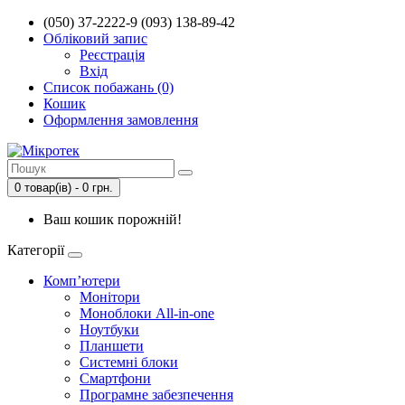
(050) 37-2222-9 (093) 138-89-42
Обліковий запис
Реєстрація
Вхід
Список побажань (0)
Кошик
Оформлення замовлення
0 товар(ів) - 0 грн.
Ваш кошик порожній!
Категорії
Комп’ютери
Монітори
Моноблоки All-in-one
Ноутбуки
Планшети
Системні блоки
Смартфони
Програмне забезпечення