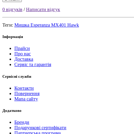
0 відгуків
/
Написати відгук
Теги:
Мишка Esperanza MX401 Hawk
Інформація
Прайси
Про нас
Доставка
Сервіс та гарантія
Сервісні служби
Контакти
Повернення
Мапа сайту
Додатково
Бренди
Подарункові сертифікати
Партнерська програма